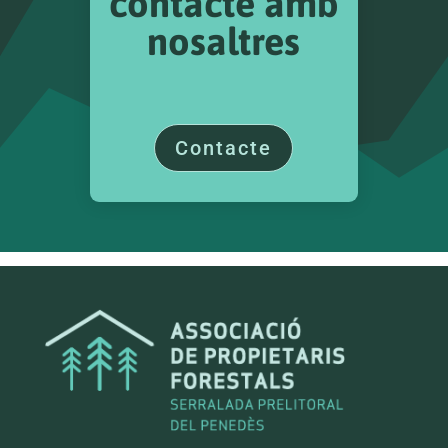
contacte amb
nosaltres
Contacte