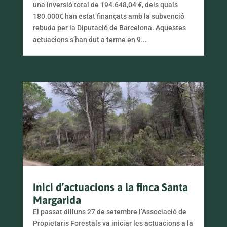
una inversió total de 194.648,04 €, dels quals
180.000€ han estat finançats amb la subvenció
rebuda per la Diputació de Barcelona. Aquestes
actuacions s’han dut a terme en 9...
Inici d’actuacions a la finca Santa
Margarida
El passat dilluns 27 de setembre l’Associació de
Propietaris Forestals va iniciar les actuacions a la