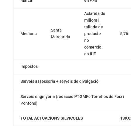
Marca
en AFG
Aclarida de
millora i
tallada de
Santa
Mediona
producte
5,76
Margarida
no
comercial
en IUF
Impostos
Serveis assessoria + serveis de divulgació
Serveis enginyeria (redacció PTGMFc Torrelles de Foix i
Pontons)
TOTAL ACTUACIONS SILVÍCOLES
139,0