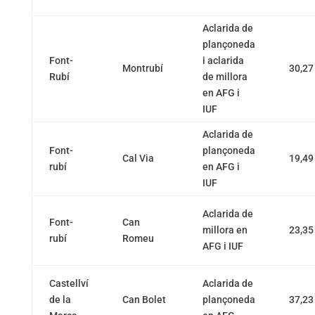
Aclarida de
plançoneda
Font-
i aclarida
Montrubí
30,27
Rubí
de millora
en AFG i
IUF
Aclarida de
Font-
plançoneda
Cal Via
19,49
rubí
en AFG i
IUF
Aclarida de
Font-
Can
millora en
23,35
rubí
Romeu
AFG i IUF
Castellví
Aclarida de
de la
Can Bolet
plançoneda
37,23